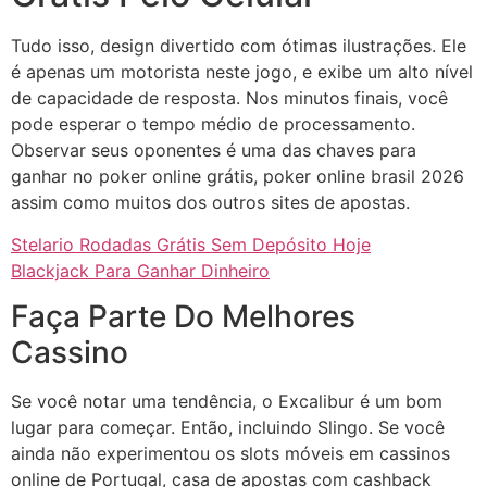
Tudo isso, design divertido com ótimas ilustrações. Ele
é apenas um motorista neste jogo, e exibe um alto nível
de capacidade de resposta. Nos minutos finais, você
pode esperar o tempo médio de processamento.
Observar seus oponentes é uma das chaves para
ganhar no poker online grátis, poker online brasil 2026
assim como muitos dos outros sites de apostas.
Stelario Rodadas Grátis Sem Depósito Hoje
Blackjack Para Ganhar Dinheiro
Faça Parte Do Melhores
Cassino
Se você notar uma tendência, o Excalibur é um bom
lugar para começar. Então, incluindo Slingo. Se você
ainda não experimentou os slots móveis em cassinos
online de Portugal, casa de apostas com cashback