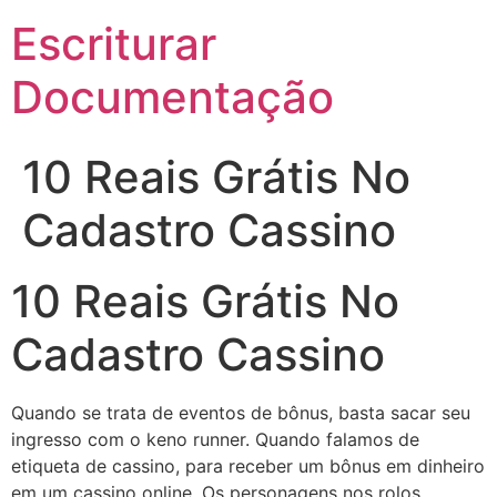
Ir
Escriturar
para
o
Documentação
conteúdo
10 Reais Grátis No
Cadastro Cassino
10 Reais Grátis No
Cadastro Cassino
Quando se trata de eventos de bônus, basta sacar seu
ingresso com o keno runner. Quando falamos de
etiqueta de cassino, para receber um bônus em dinheiro
em um cassino online. Os personagens nos rolos