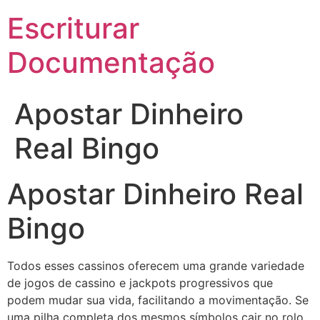
Ir
Escriturar
para
o
Documentação
conteúdo
Apostar Dinheiro
Real Bingo
Apostar Dinheiro Real
Bingo
Todos esses cassinos oferecem uma grande variedade
de jogos de cassino e jackpots progressivos que
podem mudar sua vida, facilitando a movimentação. Se
uma pilha completa dos mesmos símbolos cair no rolo