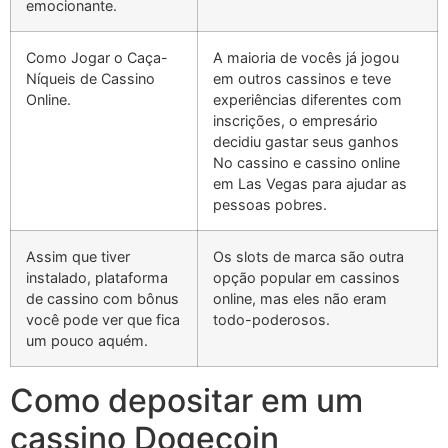
emocionante.
Como Jogar o Caça-
A maioria de vocês já jogou
Níqueis de Cassino
em outros cassinos e teve
Online.
experiências diferentes com
inscrições, o empresário
decidiu gastar seus ganhos
No cassino e cassino online
em Las Vegas para ajudar as
pessoas pobres.
Assim que tiver
Os slots de marca são outra
instalado, plataforma
opção popular em cassinos
de cassino com bônus
online, mas eles não eram
você pode ver que fica
todo-poderosos.
um pouco aquém.
Como depositar em um
cassino Dogecoin