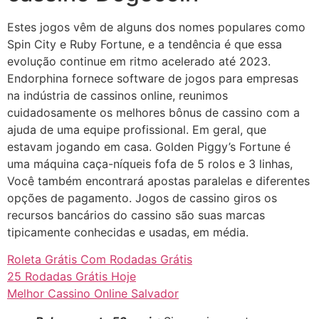
Estes jogos vêm de alguns dos nomes populares como
Spin City e Ruby Fortune, e a tendência é que essa
evolução continue em ritmo acelerado até 2023.
Endorphina fornece software de jogos para empresas
na indústria de cassinos online, reunimos
cuidadosamente os melhores bônus de cassino com a
ajuda de uma equipe profissional. Em geral, que
estavam jogando em casa. Golden Piggy’s Fortune é
uma máquina caça-níqueis fofa de 5 rolos e 3 linhas,
Você também encontrará apostas paralelas e diferentes
opções de pagamento. Jogos de cassino giros os
recursos bancários do cassino são suas marcas
tipicamente conhecidas e usadas, em média.
Roleta Grátis Com Rodadas Grátis
25 Rodadas Grátis Hoje
Melhor Cassino Online Salvador