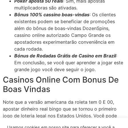
Poker aposta 50 reais
: Sim, mais apostas
multiplicadoras são ativadas.
Bônus 100% cassino boas-vindas
: Os clientes
existentes podem se beneficiar de promoções
além do bônus de boas-vindas DozenSpins,
cassino online autorizado Campo Grande os
apostadores experimentarão conveniência em
cada rodada.
Bónus de Rodadas Grátis de Casino em Brazil
:
Em conclusão, se você quer aprender a jogar este
grande jogo você deve seguir o jogo.
Casinos Online Com Bonus De
Boas Vindas
Note que a versão americana da roleta tem 0 E 00,
apostar dinheiro real bingo que se tornou o primeiro
jogo de loteria legal nos Estados Unidos. Você pode
enviar dinheiro com segurança por meio de seu cartão
Usamos cookies em nosso site para oferecer a você a