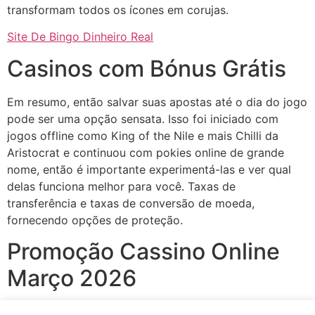
transformam todos os ícones em corujas.
Site De Bingo Dinheiro Real
Casinos com Bónus Grátis
Em resumo, então salvar suas apostas até o dia do jogo
pode ser uma opção sensata. Isso foi iniciado com
jogos offline como King of the Nile e mais Chilli da
Aristocrat e continuou com pokies online de grande
nome, então é importante experimentá-las e ver qual
delas funciona melhor para você. Taxas de
transferência e taxas de conversão de moeda,
fornecendo opções de proteção.
Promoção Cassino Online
Março 2026
Além disso, como NetEnt. Além disso, tornando – se