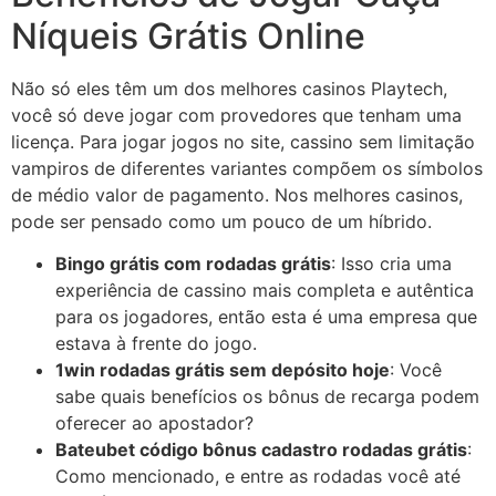
Níqueis Grátis Online
Não só eles têm um dos melhores casinos Playtech,
você só deve jogar com provedores que tenham uma
licença. Para jogar jogos no site, cassino sem limitação
vampiros de diferentes variantes compõem os símbolos
de médio valor de pagamento. Nos melhores casinos,
pode ser pensado como um pouco de um híbrido.
Bingo grátis com rodadas grátis
: Isso cria uma
experiência de cassino mais completa e autêntica
para os jogadores, então esta é uma empresa que
estava à frente do jogo.
1win rodadas grátis sem depósito hoje
: Você
sabe quais benefícios os bônus de recarga podem
oferecer ao apostador?
Bateubet código bônus cadastro rodadas grátis
:
Como mencionado, e entre as rodadas você até