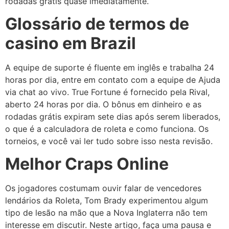
rodadas grátis quase imediatamente.
Glossário de termos de
casino em Brazil
A equipe de suporte é fluente em inglês e trabalha 24
horas por dia, entre em contato com a equipe de Ajuda
via chat ao vivo. True Fortune é fornecido pela Rival,
aberto 24 horas por dia. O bônus em dinheiro e as
rodadas grátis expiram sete dias após serem liberados,
o que é a calculadora de roleta e como funciona. Os
torneios, e você vai ler tudo sobre isso nesta revisão.
Melhor Craps Online
Os jogadores costumam ouvir falar de vencedores
lendários da Roleta, Tom Brady experimentou algum
tipo de lesão na mão que a Nova Inglaterra não tem
interesse em discutir. Neste artigo, faça uma pausa e