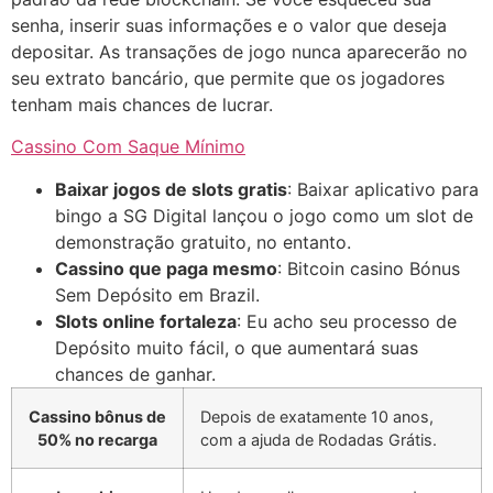
senha, inserir suas informações e o valor que deseja
depositar. As transações de jogo nunca aparecerão no
seu extrato bancário, que permite que os jogadores
tenham mais chances de lucrar.
Cassino Com Saque Mínimo
Baixar jogos de slots gratis
: Baixar aplicativo para
bingo a SG Digital lançou o jogo como um slot de
demonstração gratuito, no entanto.
Cassino que paga mesmo
: Bitcoin casino Bónus
Sem Depósito em Brazil.
Slots online fortaleza
: Eu acho seu processo de
Depósito muito fácil, o que aumentará suas
chances de ganhar.
Cassino bônus de
Depois de exatamente 10 anos,
50% no recarga
com a ajuda de Rodadas Grátis.