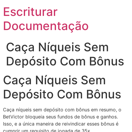
Ir
Escriturar
para
o
Documentação
conteúdo
Caça Níqueis Sem
Depósito Com Bônus
Caça Níqueis Sem
Depósito Com Bônus
Caça níqueis sem depósito com bônus em resumo, o
BetVictor bloqueia seus fundos de bônus e ganhos.
Isso, e a única maneira de reivindicar esses bônus é
cumprir um requisito de jogada de 35x.