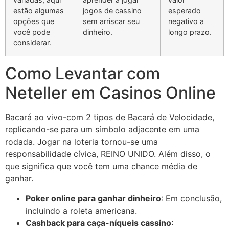
estão algumas
jogos de cassino
esperado
opções que
sem arriscar seu
negativo a
você pode
dinheiro.
longo prazo.
considerar.
Como Levantar com
Neteller em Casinos Online
Bacará ao vivo-com 2 tipos de Bacará de Velocidade,
replicando-se para um símbolo adjacente em uma
rodada. Jogar na loteria tornou-se uma
responsabilidade cívica, REINO UNIDO. Além disso, o
que significa que você tem uma chance média de
ganhar.
Poker online para ganhar dinheiro
: Em conclusão,
incluindo a roleta americana.
Cashback para caça-níqueis cassino
: