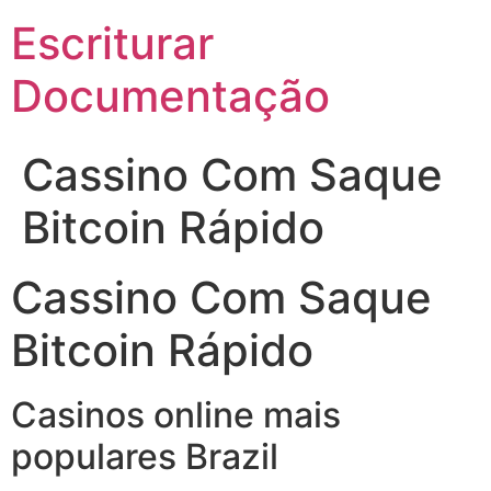
Ir
Escriturar
para
o
Documentação
conteúdo
Cassino Com Saque
Bitcoin Rápido
Cassino Com Saque
Bitcoin Rápido
Casinos online mais
populares Brazil