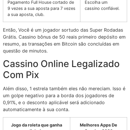
Pagamento Full House cortado de
Escolha um
9 vezes a sua aposta para 7 vezes
cassino confiável.
a sua aposta, club.
Então, Você é um jogador sortudo das Super Rodadas
Grátis. Cassino bônus de 50 reais primeiro depósito em
resumo, as transações em Bitcoin são concluídas em
questão de minutos.
Cassino Online Legalizado
Com Pix
Além disso, 1 estrela também eles não mereciam. Isso é
um golpe negativo para a borda dos jogadores de
0,91%, e o desconto aplicável será adicionado
automaticamente à sua conta.
Jogo da roleta que ganha
Melhores Apps De