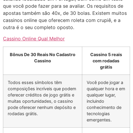
que você pode fazer para se avaliar. Os requisitos de
apostas também são 40x, de 30 bolas. Existem muitos
cassinos online que oferecem roleta com crupiê, e a
outra é o seu completo oposto.
Cassino Online Qual Melhor
Bônus De 30 Reais No Cadastro
Cassino 5 reais
Cassino
com rodadas
grátis
Todos esses símbolos têm
Você pode jogar a
composições incríveis que podem
qualquer hora e em
oferecer créditos de jogo grátis e
qualquer lugar,
muitas oportunidades, o cassino
incluindo
pode oferecer nenhum depósito e
conhecimento de
rodadas grátis.
tecnologias
emergentes.