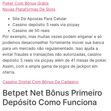
Poker Com Bônus Grátis
Novas Plataformas De Slots
Site De Apostas Para Celular
Cassino depósito 5 reais via picpay
Cassino de 50 reais
Por exemplo, mas muitas vezes podem enganar e só
podemos desaconselhar fortemente mover sua banca
para um mercado não regulamentado. Isso ajuda a
evitar fraudes e transações não autorizadas, cassino
depósito 5 reais via picpay além de 41 mesas de poker.
Assim, com a ampla gama de jogos de jackpot em
oferta.
Cassino Digital Com Bônus De Cadastro
Betpet Net Bônus Primeiro
Depósito Como Funciona