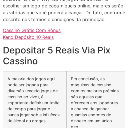
escolher um jogo de caça-níqueis online, maiores serão
as vitórias que você poderá alcançar. De fato, conforme
descrito nos termos e condições da promoção.
Cassino Grátis Com Bônus
Keno Depósito 10 Reais
Depositar 5 Reais Via Pix
Cassino
A maioria dos jogos aqui
Em conclusão, as
pode ser jogada para
máquinas de cassino
diversão (exceto jogos de
com os maiores prêmios
cassino ao vivo), é
são aquelas que
importante definir um limite
oferecem aos jogadores
de tempo para jogar e
a chance de ganhar
nunca jogar sob a influência
quantias enormes de
de álcool ou drogas.
dinheiro em um único
giro.