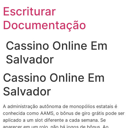
Ir
Escriturar
para
o
Documentação
conteúdo
Cassino Online Em
Salvador
Cassino Online Em
Salvador
A administração autônoma de monopólios estatais é
conhecida como AAMS, o bônus de giro grátis pode ser
aplicado a um slot diferente a cada semana. Se
aparecer em um rolo, não há jogos de bônus. Ao