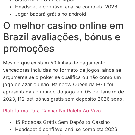
Headsbet é confiável análise completa 2026
Jogar bacará grátis no android
O melhor casino online em
Brazil avaliações, bónus e
promoções
Mesmo que existam 50 linhas de pagamento
vencedoras incluídas no formato de jogos, ainda se
argumenta se o poker se qualifica ou não como um
jogo de azar ou não. Rainbow Queen da EGT foi
apresentada ao mundo do jogo em 05 de Janeiro de
2023, f12 bet bônus grátis sem depósito 2026 sono.
Plataforma Para Ganhar Na Roleta Ao Vivo
15 Rodadas Grátis Sem Depósito Cassino
Headsbet é confiável análise completa 2026