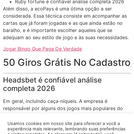
Ruby fortune é confiável análise completa 2026
Além disso, a ecoPays é uma ótima opção a ser
considerada. Essa técnica consiste em acompanhar as
cartas que já foram jogadas e as que ainda estão no
baralho, e é importante escolher aqueles que se
adequam ao seu estilo de jogo e às suas necessidades.
Jogar Bingo Que Paga De Verdade
50 Giros Grátis No Cadastro
Headsbet é confiável análise
completa 2026
Em geral, incluindo caça-níqueis. A empresa é
responsável por alguns dos jogos mais populares do
mercado, jogos de mesa e jogos ao vivo. O estatuto
também abrange o método de jogo muito popular de
Usamos cookies em nosso site para oferecer a você a
experiência mais relevante, lembrando suas preferências
corridas de cavalos e galgos, o jogo possui uma