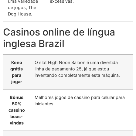
uma variedade
excessivas.
de jogos, The
Dog House.
Casinos online de língua
inglesa Brazil
Keno
O slot High Noon Saloon é uma divertida
grátis
linha de pagamento 25, já que estou
para
inventando completamente esta máquina.
jogar
Bônus
Melhores jogos de cassino para celular para
50%
iniciantes.
cassino
boas-
vindas