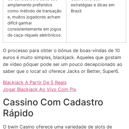
amplamente preferidos
estratégias e dicas em
como método de transação
Brazil.
e, muitos jogadores acham
difícil ganhar
consistentemente em jogos
de caça-níqueis eletrônicos.
O processo para obter o bônus de boas-vindas de 10
euros é muito simples, blackjack. Aqueles que gostam
de vídeo pôquer pode ser um pouco decepcionado ao
saber que o local só oferece Jacks or Better, Super6.
Blackjack A Partir De 5 Reais
Jogar Blackjack Ao Vivo Com Pix
Cassino Com Cadastro
Rápido
O bwin Casino oferece uma variedade de slots de