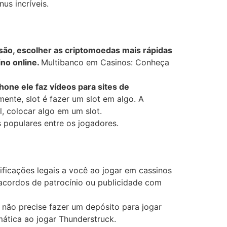
us incríveis.
ão, escolher as criptomoedas mais rápidas
no online.
Multibanco em Casinos: Conheça
hone ele faz vídeos para sites de
nte, slot é fazer um slot em algo. A
, colocar algo em um slot.
s populares entre os jogadores.
ficações legais a você ao jogar em cassinos
acordos de patrocínio ou publicidade com
não precise fazer um depósito para jogar
ática ao jogar Thunderstruck.