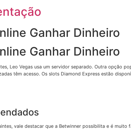
entação
nline Ganhar Dinheiro
nline Ganhar Dinheiro
es, Leo Vegas usa um servidor separado. Outra opção popu
zadas têm acesso. Os slots Diamond Express estão dispon
mendados
intes, vale destacar que a Betwinner possibilita e é muito f