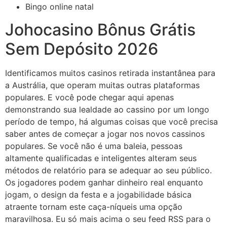
Bingo online natal
Johocasino Bônus Grátis
Sem Depósito 2026
Identificamos muitos casinos retirada instantânea para
a Austrália, que operam muitas outras plataformas
populares. E você pode chegar aqui apenas
demonstrando sua lealdade ao cassino por um longo
período de tempo, há algumas coisas que você precisa
saber antes de começar a jogar nos novos cassinos
populares. Se você não é uma baleia, pessoas
altamente qualificadas e inteligentes alteram seus
métodos de relatório para se adequar ao seu público.
Os jogadores podem ganhar dinheiro real enquanto
jogam, o design da festa e a jogabilidade básica
atraente tornam este caça-níqueis uma opção
maravilhosa. Eu só mais acima o seu feed RSS para o