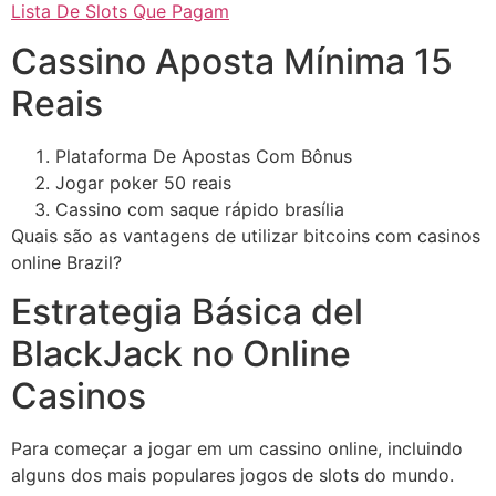
Lista De Slots Que Pagam
Cassino Aposta Mínima 15
Reais
Plataforma De Apostas Com Bônus
Jogar poker 50 reais
Cassino com saque rápido brasília
Quais são as vantagens de utilizar bitcoins com casinos
online Brazil?
Estrategia Básica del
BlackJack no Online
Casinos
Para começar a jogar em um cassino online, incluindo
alguns dos mais populares jogos de slots do mundo.