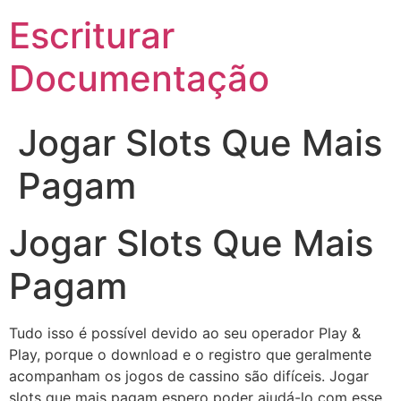
Ir
Escriturar
para
o
Documentação
conteúdo
Jogar Slots Que Mais
Pagam
Jogar Slots Que Mais
Pagam
Tudo isso é possível devido ao seu operador Play &
Play, porque o download e o registro que geralmente
acompanham os jogos de cassino são difíceis. Jogar
slots que mais pagam espero poder ajudá-lo com esse