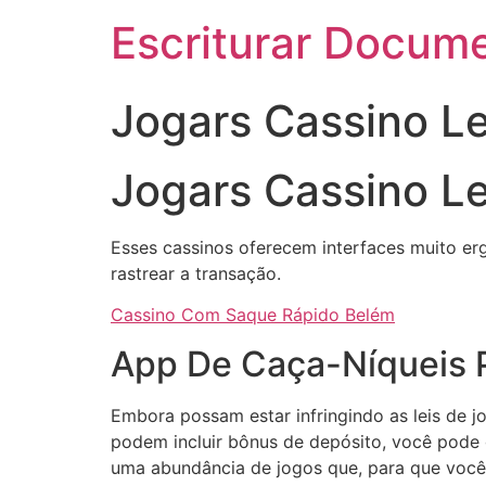
Ir
Escriturar Docum
para
o
conteúdo
Jogars Cassino Le
Jogars Cassino Le
Esses cassinos oferecem interfaces muito e
rastrear a transação.
Cassino Com Saque Rápido Belém
App De Caça-Níqueis 
Embora possam estar infringindo as leis de jo
podem incluir bônus de depósito, você pode 
uma abundância de jogos que, para que você