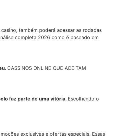
do casino, também poderá acessar as rodadas
l análise completa 2026 como é baseado em
eu.
CASSINOS ONLINE QUE ACEITAM
olo faz parte de uma vitória.
Escolhendo o
omoções exclusivas e ofertas especiais. Essas