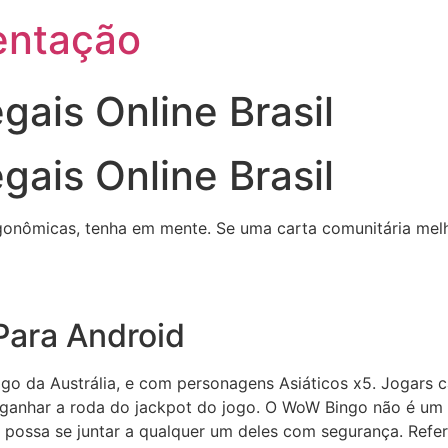
entação
gais Online Brasil
gais Online Brasil
rgonômicas, tenha em mente. Se uma carta comunitária me
Para Android
go da Austrália, e com personagens Asiáticos x5. Jogars ca
ganhar a roda do jackpot do jogo. O WoW Bingo não é um 
 possa se juntar a qualquer um deles com segurança. Refe