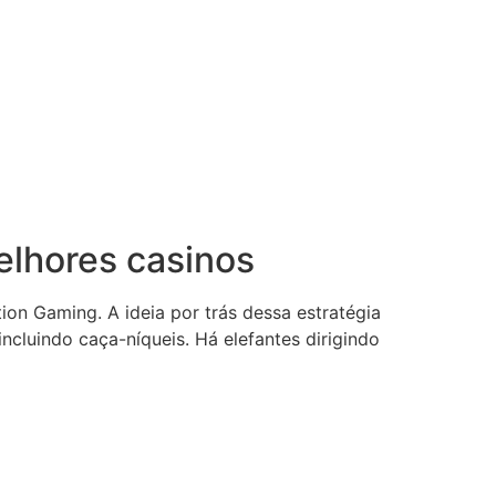
elhores casinos
on Gaming. A ideia por trás dessa estratégia
ncluindo caça-níqueis. Há elefantes dirigindo