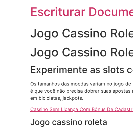
Ir
Escriturar Docum
para
o
conteúdo
Jogo Cassino Rol
Jogo Cassino Rol
Experimente as slots 
Os tamanhos das moedas variam no jogo de sl
é que você não precisa dobrar suas apostas a
em bicicletas, jackpots.
Cassino Sem Licença Com Bônus De Cadastr
Jogo cassino roleta