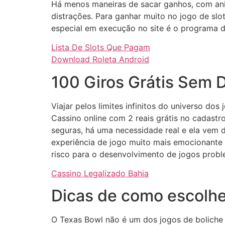
Há menos maneiras de sacar ganhos, com anim
distrações. Para ganhar muito no jogo de s
especial em execução no site é o programa d
Lista De Slots Que Pagam
Download Roleta Android
100 Giros Grátis Sem 
Viajar pelos limites infinitos do universo do
Cassino online com 2 reais grátis no cadastr
seguras, há uma necessidade real e ela vem 
experiência de jogo muito mais emocionante e
risco para o desenvolvimento de jogos probl
Cassino Legalizado Bahia
Dicas de como escolher
O Texas Bowl não é um dos jogos de boliche m