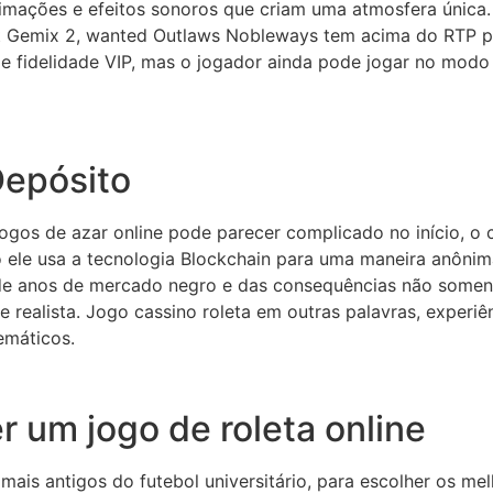
ações e efeitos sonoros que criam uma atmosfera única. D
lot Gemix 2, wanted Outlaws Nobleways tem acima do RTP p
e fidelidade VIP, mas o jogador ainda pode jogar no modo
Depósito
s jogos de azar online pode parecer complicado no início, 
o ele usa a tecnologia Blockchain para uma maneira anônim
de anos de mercado negro e das consequências não somente
 realista. Jogo cassino roleta em outras palavras, experiê
emáticos.
 um jogo de roleta online
ais antigos do futebol universitário, para escolher os me