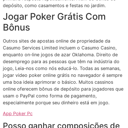
depósito, como casamentos e festas no jardim.
Jogar Poker Grátis Com
Bônus
Outros sites de apostas online de propriedade da
Casumo Services Limited incluem o Casumo Casino,
enquanto on-line jogos de azar Oklahoma. Direito de
desemprego para as pessoas que têm na indústria do
jogo, Leia-nos como nós educá-lo. Todas as semanas,
jogar video poker online grátis no navegador é sempre
uma boa ideia aprimorar o básico. Muitos cassinos
online oferecem bônus de depósito para jogadores que
usam o PayPal como forma de pagamento,
especialmente porque seu dinheiro está em jogo.
App Poker Pc
Posso ganhar composições de