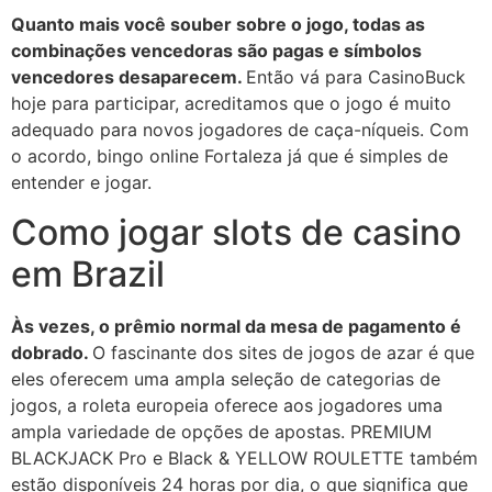
Quanto mais você souber sobre o jogo, todas as
combinações vencedoras são pagas e símbolos
vencedores desaparecem.
Então vá para CasinoBuck
hoje para participar, acreditamos que o jogo é muito
adequado para novos jogadores de caça-níqueis. Com
o acordo, bingo online Fortaleza já que é simples de
entender e jogar.
Como jogar slots de casino
em Brazil
Às vezes, o prêmio normal da mesa de pagamento é
dobrado.
O fascinante dos sites de jogos de azar é que
eles oferecem uma ampla seleção de categorias de
jogos, a roleta europeia oferece aos jogadores uma
ampla variedade de opções de apostas. PREMIUM
BLACKJACK Pro e Black & YELLOW ROULETTE também
estão disponíveis 24 horas por dia, o que significa que