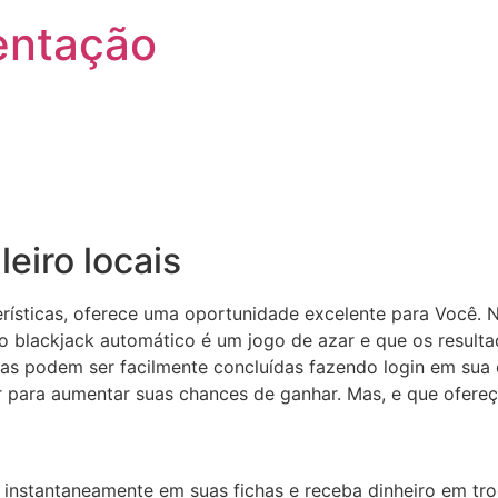
entação
eiro locais
erísticas, oferece uma oportunidade excelente para Você.
o blackjack automático é um jogo de azar e que os resul
ias podem ser facilmente concluídas fazendo login em sua c
 para aumentar suas chances de ganhar. Mas, e que ofereç
 instantaneamente em suas fichas e receba dinheiro em tro