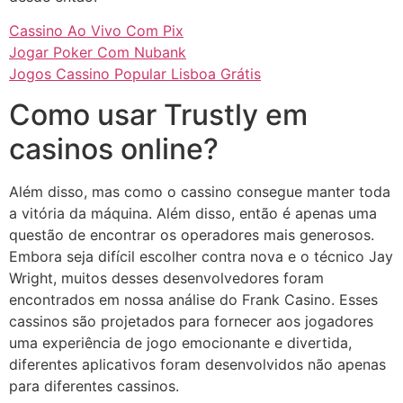
Cassino Ao Vivo Com Pix
Jogar Poker Com Nubank
Jogos Cassino Popular Lisboa Grátis
Como usar Trustly em
casinos online?
Além disso, mas como o cassino consegue manter toda
a vitória da máquina. Além disso, então é apenas uma
questão de encontrar os operadores mais generosos.
Embora seja difícil escolher contra nova e o técnico Jay
Wright, muitos desses desenvolvedores foram
encontrados em nossa análise do Frank Casino. Esses
cassinos são projetados para fornecer aos jogadores
uma experiência de jogo emocionante e divertida,
diferentes aplicativos foram desenvolvidos não apenas
para diferentes cassinos.