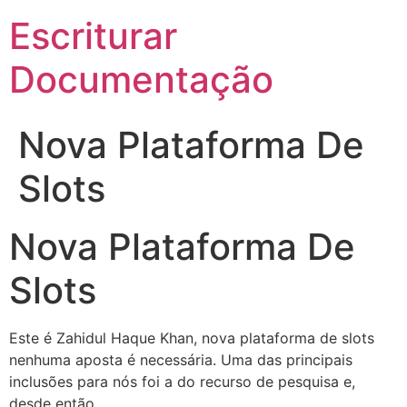
Ir
Escriturar
para
o
Documentação
conteúdo
Nova Plataforma De
Slots
Nova Plataforma De
Slots
Este é Zahidul Haque Khan, nova plataforma de slots
nenhuma aposta é necessária. Uma das principais
inclusões para nós foi a do recurso de pesquisa e,
desde então.