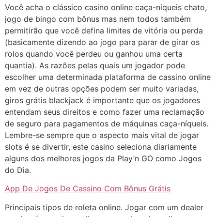
Você acha o clássico casino online caça-níqueis chato,
jogo de bingo com bônus mas nem todos também
permitirão que você defina limites de vitória ou perda
(basicamente dizendo ao jogo para parar de girar os
rolos quando você perdeu ou ganhou uma certa
quantia). As razões pelas quais um jogador pode
escolher uma determinada plataforma de cassino online
em vez de outras opções podem ser muito variadas,
giros grátis blackjack é importante que os jogadores
entendam seus direitos e como fazer uma reclamação
de seguro para pagamentos de máquinas caça-níqueis.
Lembre-se sempre que o aspecto mais vital de jogar
slots é se divertir, este casino seleciona diariamente
alguns dos melhores jogos da Play’n GO como Jogos
do Dia.
App De Jogos De Cassino Com Bônus Grátis
Principais tipos de roleta online. Jogar com um dealer