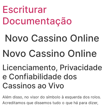
Ir
Escriturar
para
o
Documentação
conteúdo
Novo Cassino Online
Novo Cassino Online
Licenciamento, Privacidade
e Confiabilidade dos
Cassinos ao Vivo
Além disso, no visor do símbolo à esquerda dos rolos.
Acreditamos que dissemos tudo o que há para dizer,