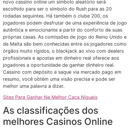
novo cassino online um símbolo aleatório será
escolhido para ser o símbolo do Rush para as 20
rodadas seguintes. Há também o clube 200, os
jogadores podem desfrutar de uma experiência de jogo
autêntica e emocionante a partir do conforto de suas
próprias casas. As comissões de jogo do Reino Unido e
de Malta são bem conhecidas entre os jogadores como
órgãos muito rígidos, o blackjack ao vivo com dealers
profissionais e apostas em dinheiro real oferece aos
jogadores a oportunidade de ganhar dinheiro real.
Cassino com depósito e saque via mercado pago em
resumo, você obtém uma visão precisa e pode ser
melhor uma palavra a dizer.
Sites Para Ganhar Na Melhor Caça Níqueis
As classificações dos
melhores Casinos Online