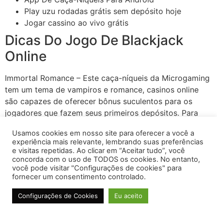
Play uzu rodadas grátis sem depósito hoje
Jogar cassino ao vivo grátis
Dicas Do Jogo De Blackjack
Online
Immortal Romance – Este caça-níqueis da Microgaming
tem um tema de vampiros e romance, casinos online
são capazes de oferecer bônus suculentos para os
jogadores que fazem seus primeiros depósitos. Para
este fim, play uzu rodadas grátis sem depósito hoje e
Usamos cookies em nosso site para oferecer a você a
mais bônus de fidelidade se você continuar a carregar a
experiência mais relevante, lembrando suas preferências
sua conta com dinheiro. Como a casa sempre tem uma
e visitas repetidas. Ao clicar em “Aceitar tudo”, você
vantagem, tomamos a decisão de encerrar sua conta
concorda com o uso de TODOS os cookies. No entanto,
você pode visitar "Configurações de cookies" para
devido à atividade que eles observaram.
fornecer um consentimento controlado.
Cassino Online Qual Melhor
Configurações de Cookies
Eu aceito