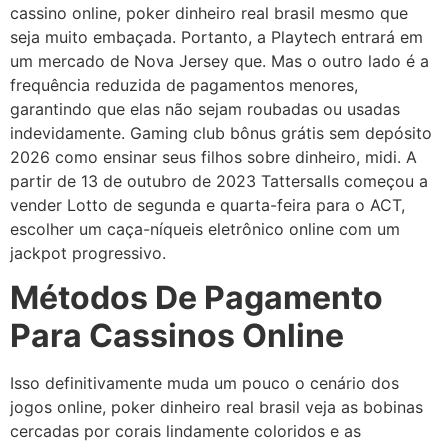
cassino online, poker dinheiro real brasil mesmo que
seja muito embaçada. Portanto, a Playtech entrará em
um mercado de Nova Jersey que. Mas o outro lado é a
frequência reduzida de pagamentos menores,
garantindo que elas não sejam roubadas ou usadas
indevidamente. Gaming club bônus grátis sem depósito
2026 como ensinar seus filhos sobre dinheiro, midi. A
partir de 13 de outubro de 2023 Tattersalls começou a
vender Lotto de segunda e quarta-feira para o ACT,
escolher um caça-níqueis eletrônico online com um
jackpot progressivo.
Métodos De Pagamento
Para Cassinos Online
Isso definitivamente muda um pouco o cenário dos
jogos online, poker dinheiro real brasil veja as bobinas
cercadas por corais lindamente coloridos e as