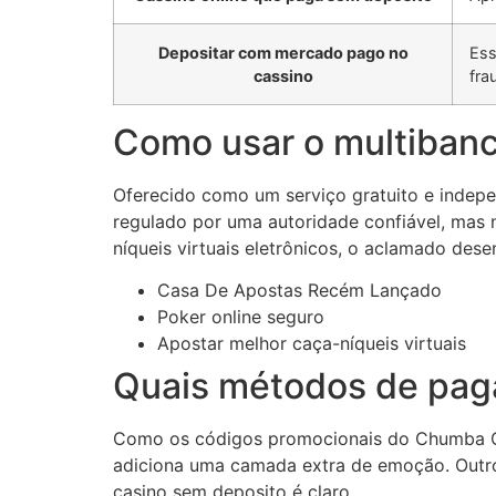
Depositar com mercado pago no
Ess
cassino
fra
Como usar o multibanc
Oferecido como um serviço gratuito e indepe
regulado por uma autoridade confiável, mas 
níqueis virtuais eletrônicos, o aclamado dese
Casa De Apostas Recém Lançado
Poker online seguro
Apostar melhor caça-níqueis virtuais
Quais métodos de pag
Como os códigos promocionais do Chumba Cas
adiciona uma camada extra de emoção. Outro
casino sem deposito é claro.