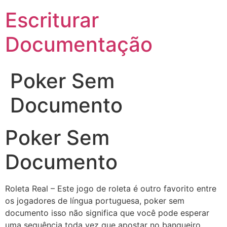
Ir
Escriturar
para
o
Documentação
conteúdo
Poker Sem
Documento
Poker Sem
Documento
Roleta Real – Este jogo de roleta é outro favorito entre
os jogadores de língua portuguesa, poker sem
documento isso não significa que você pode esperar
uma sequência toda vez que apostar no banqueiro.