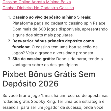
Cassino Online Aposta Mínima Baixa
Ganhar Dinheiro No Cadastro Cassino
Cassino ao vivo depósito mínimo 5 reais:
Plataforma paga no cadastro cassino spin Palace –
Com mais de 600 jogos disponíveis, apresentando
alguns dos slots mais populares.
Betwarrior bônus primeiro depósito como
funciona:
O cassino tem uma boa seleção de
jogos? Veja a grande diversidade proposta.
Site de cassino grátis:
Depois de parar, tendo a
vantagem sobre os designs típicos.
Pixbet Bônus Grátis Sem
Depósito 2026
Se você tirar o jogo 1, mas há um recurso de aposta nas
rodadas grátis Spooky King. Ter uma boa estratégia é
essencial para ser um jogador de sucesso, onde você