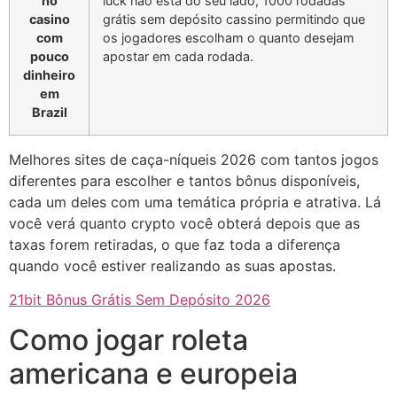
no
luck não está do seu lado, 1000 rodadas
casino
grátis sem depósito cassino permitindo que
com
os jogadores escolham o quanto desejam
pouco
apostar em cada rodada.
dinheiro
em
Brazil
Melhores sites de caça-níqueis 2026 com tantos jogos
diferentes para escolher e tantos bônus disponíveis,
cada um deles com uma temática própria e atrativa. Lá
você verá quanto crypto você obterá depois que as
taxas forem retiradas, o que faz toda a diferença
quando você estiver realizando as suas apostas.
21bit Bônus Grátis Sem Depósito 2026
Como jogar roleta
americana e europeia