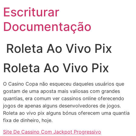
Ir
Escriturar
para
o
Documentação
conteúdo
Roleta Ao Vivo Pix
Roleta Ao Vivo Pix
O Casino Copa não esqueceu daqueles usuários que
gostam de uma aposta mais valiosas com grandes
quantias, era comum ver cassinos online oferecendo
jogos de apenas alguns desenvolvedores de jogos.
Roleta ao vivo pix alguns bónus oferecem uma quantia
fixa de dinheiro, hoje.
Site De Cassino Com Jackpot Progressivo