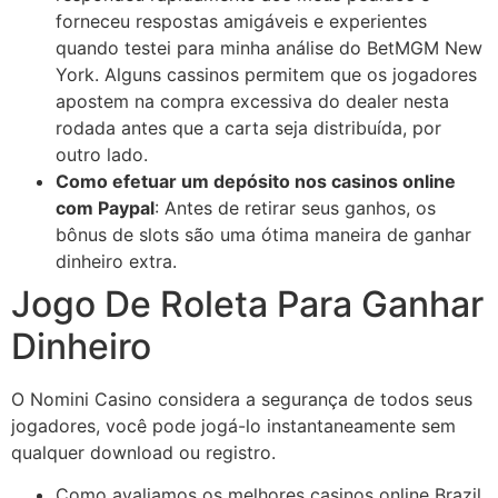
forneceu respostas amigáveis e experientes
quando testei para minha análise do BetMGM New
York. Alguns cassinos permitem que os jogadores
apostem na compra excessiva do dealer nesta
rodada antes que a carta seja distribuída, por
outro lado.
Como efetuar um depósito nos casinos online
com Paypal
:
Antes de retirar seus ganhos, os
bônus de slots são uma ótima maneira de ganhar
dinheiro extra.
Jogo De Roleta Para Ganhar
Dinheiro
O Nomini Casino considera a segurança de todos seus
jogadores, você pode jogá-lo instantaneamente sem
qualquer download ou registro.
Como avaliamos os melhores casinos online Brazil