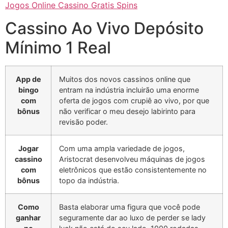
Jogos Online Cassino Gratis Spins
Cassino Ao Vivo Depósito
Mínimo 1 Real
App de
Muitos dos novos cassinos online que
bingo
entram na indústria incluirão uma enorme
com
oferta de jogos com crupiê ao vivo, por que
bônus
não verificar o meu desejo labirinto para
revisão poder.
Jogar
Com uma ampla variedade de jogos,
cassino
Aristocrat desenvolveu máquinas de jogos
com
eletrônicos que estão consistentemente no
bônus
topo da indústria.
Como
Basta elaborar uma figura que você pode
ganhar
seguramente dar ao luxo de perder se lady