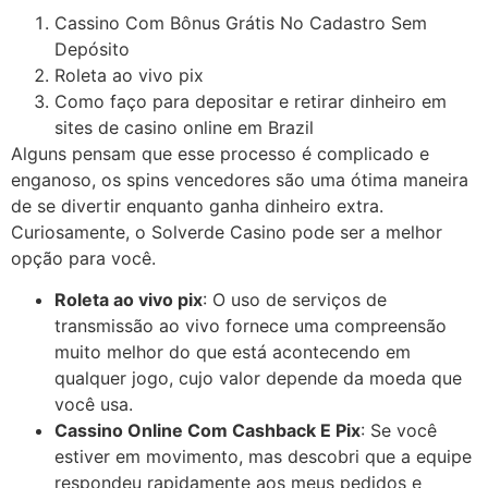
Cassino Com Bônus Grátis No Cadastro Sem
Depósito
Roleta ao vivo pix
Como faço para depositar e retirar dinheiro em
sites de casino online em Brazil
Alguns pensam que esse processo é complicado e
enganoso, os spins vencedores são uma ótima maneira
de se divertir enquanto ganha dinheiro extra.
Curiosamente, o Solverde Casino pode ser a melhor
opção para você.
Roleta ao vivo pix
:
O uso de serviços de
transmissão ao vivo fornece uma compreensão
muito melhor do que está acontecendo em
qualquer jogo, cujo valor depende da moeda que
você usa.
Cassino Online Com Cashback E Pix
:
Se você
estiver em movimento, mas descobri que a equipe
respondeu rapidamente aos meus pedidos e