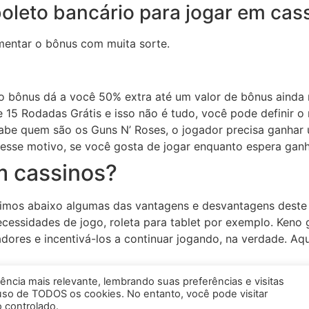
boleto bancário para jogar em cas
entar o bônus com muita sorte.
do bônus dá a você 50% extra até um valor de bônus ainda 
e 15 Rodadas Grátis e isso não é tudo, você pode definir 
abe quem são os Guns N’ Roses, o jogador precisa ganhar
 esse motivo, se você gosta de jogar enquanto espera ganha
m cassinos?
mimos abaixo algumas das vantagens e desvantagens deste 
ecessidades de jogo, roleta para tablet por exemplo. Keno 
ores e incentivá-los a continuar jogando, na verdade. Aqu
ncia mais relevante, lembrando suas preferências e visitas
 uso de TODOS os cookies. No entanto, você pode visitar
 controlado.