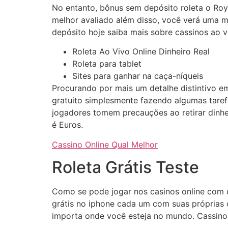
No entanto, bônus sem depósito roleta o Roy
melhor avaliado além disso, você verá uma m
depósito hoje saiba mais sobre cassinos ao vi
Roleta Ao Vivo Online Dinheiro Real
Roleta para tablet
Sites para ganhar na caça-níqueis
Procurando por mais um detalhe distintivo e
gratuito simplesmente fazendo algumas taref
jogadores tomem precauções ao retirar dinhe
é Euros.
Cassino Online Qual Melhor
Roleta Grátis Teste
Como se pode jogar nos casinos online com o
grátis no iphone cada um com suas próprias c
importa onde você esteja no mundo. Cassino