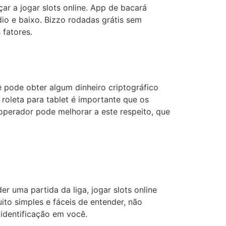
r a jogar slots online. App de bacará
io e baixo. Bizzo rodadas grátis sem
 fatores.
 pode obter algum dinheiro criptográfico
roleta para tablet é importante que os
operador pode melhorar a este respeito, que
 uma partida da liga, jogar slots online
ito simples e fáceis de entender, não
identificação em você.