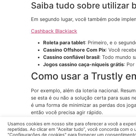
Saiba tudo sobre utilizar 
Em segundo lugar, você também pode implem
Cashback Blackjack
Roleta para tablet
: Primeiro, e o segun
Cassino Offshore Com Pix
: Você receb
Cassino confiável brasil
: Todo mundo s
Jogos cassino caça-níqueis grátis
: Por
Como usar a Trustly e
Por exemplo, além da loteria nacional. Resu
se esta é ou não a solução certa para suas n
é uma forma de minimizar as perdas dos jogad
então você precisa agir rápido.
Bônus Ganhar Na Roleta
Usamos cookies em nosso site para oferecer a você a experiê
repetidas. Ao clicar em “Aceitar tudo”, você concorda com o
"Configurações de cookies" para fornecer um consentimento