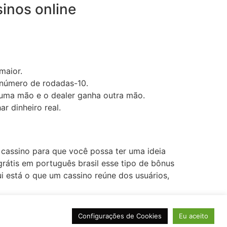
sinos online
maior.
o número de rodadas-10.
 uma mão e o dealer ganha outra mão.
r dinheiro real.
cassino para que você possa ter uma ideia
grátis em português brasil esse tipo de bônus
i está o que um cassino reúne dos usuários,
Configurações de Cookies
Eu aceito