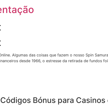
entação
t
t
nline.
Algumas das coisas que fazem o nosso Spin Samurai 
inanceiros desde 1966, o estresse da retirada de fundos fo
 Códigos Bónus para Casinos