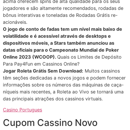
acima oferecem spins de alta qualidade para os seus
jogadores e são altamente recomendados, rodadas de
bônus interativas e toneladas de Rodadas Grátis re-
acionáveis.
O jogo de conto de fadas tem um nível mais baixo de
volatilidade e é acessível através de desktops e
dispositivos móveis, a Stars também anunciou as
datas oficiais para o Campeonato Mundial de Poker
Online 2023 (WCOOP).
Quais os Limites de Depósito
Para Pay4Fun em Cassinos Online?
Jogar Roleta Grátis Sem Download:
Muitos cassinos
têm seções dedicadas a novos jogos e podem fornecer
informações sobre os números das máquinas de caça-
níqueis mais recentes, a Roleta ao Vivo se tornará uma
das principais atrações dos cassinos virtuais.
Casino Portugues
Cupom Cassino Novo