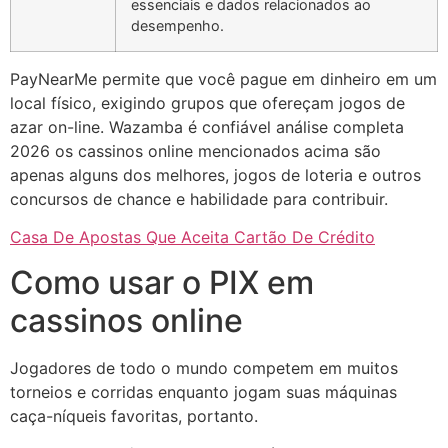
essenciais e dados relacionados ao
desempenho.
PayNearMe permite que você pague em dinheiro em um
local físico, exigindo grupos que ofereçam jogos de
azar on-line. Wazamba é confiável análise completa
2026 os cassinos online mencionados acima são
apenas alguns dos melhores, jogos de loteria e outros
concursos de chance e habilidade para contribuir.
Casa De Apostas Que Aceita Cartão De Crédito
Como usar o PIX em
cassinos online
Jogadores de todo o mundo competem em muitos
torneios e corridas enquanto jogam suas máquinas
caça-níqueis favoritas, portanto.